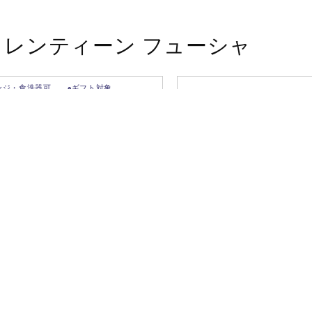
ロレンティーン フューシャ
ンジ・食洗器可
eギフト対象
ティーン マグ フューシャ&ター
フロレンティーン フューシ