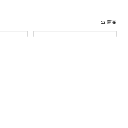
12 商品
ャ ティーポッ
フロレンティーン フューシャ ティーカッ