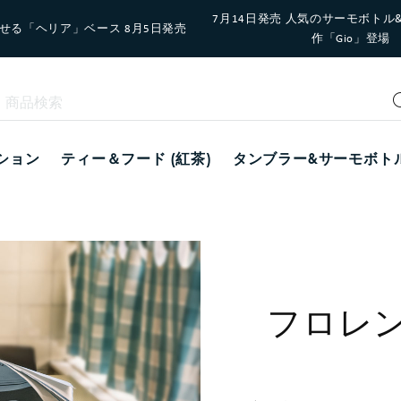
7月14日発売 人気のサーモボトル
せる「ヘリア」ベース 8月5日発売
作「Gio」登場
ション
ティー＆フード (紅茶)
タンブラー&サーモボト
フロレン