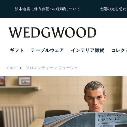
熊本地震に伴う集配への影響について
太陽の光を想わ
ギフト
テーブルウェア
インテリア雑貨
コレク
HOME
フロレンティーン フューシャ