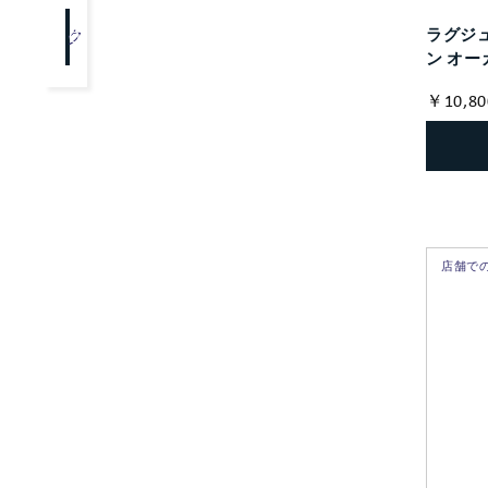
ラグジ
クリア
OK
ン オー
￥10,80
店舗で