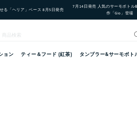
7月14日発売 人気のサーモボトル
せる「ヘリア」ベース 8月5日発売
作「Gio」登場
ション
ティー＆フード (紅茶)
タンブラー&サーモボト