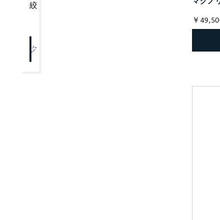
マグノリ
絞り込み
￥49,50
クリア
OK