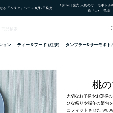
7月14日発売 人気のサーモボトル
せる「ヘリア」ベース 8月5日発売
作「Gio」登場
ション
ティー＆フード (紅茶)
タンブラー&サーモボト
桃の
大切なお子様やお孫様の
ひな祭りや端午の節句
にフィットさせた WED