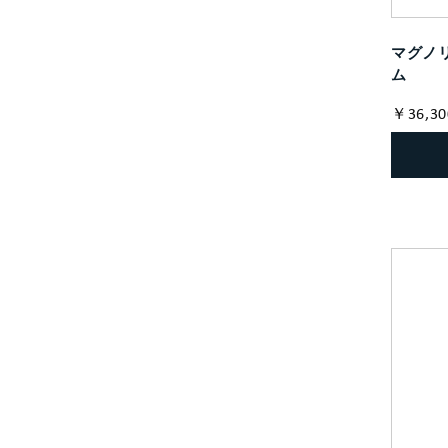
マグノ
ム
￥36,30