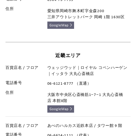
愛知県岡崎市舞木町字金森200
三井アウトレットパーク 岡崎 1階 1630区
GoogleMap
近畿エリア
ウェッジウッド｜ロイヤル コペンハーゲン
｜イッタラ 大丸心斎橋店
06-6121-8777 （直通）
大阪市中央区心斎橋筋1−7−1 大丸心斎橋
店 本館8階
GoogleMap
あべのハルカス近鉄本店 / タワー館 9 階
06-6624-1111 （代表）