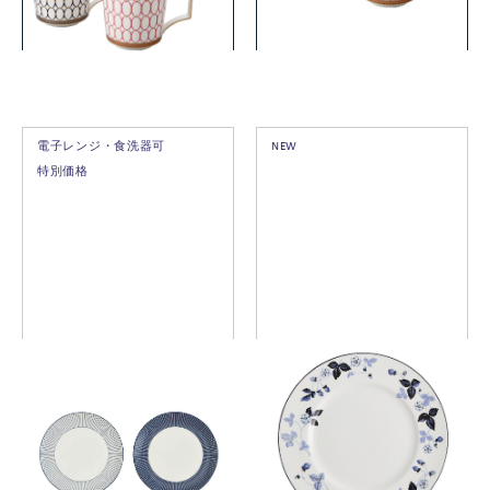
詳細を見る
詳細を見る
電子レンジ・食洗器可
NEW
特別価格
ジオ ブルー プレート24cm ピ
ストロベリー インクブルー
ンストライプブルー&ホワイ
プレート 27cm リムデザイン
ト
￥11,000
￥7,150
(税込)
(税込)