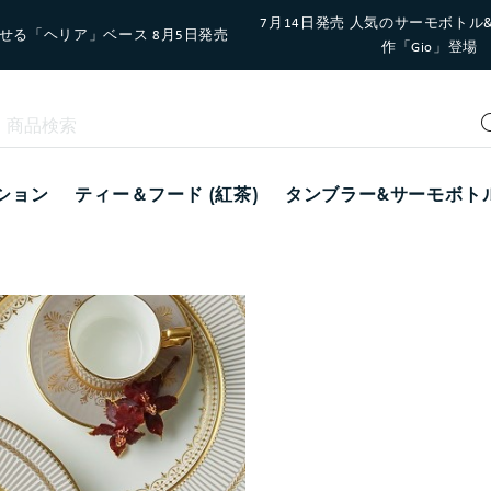
7月14日発売 人気のサーモボトル
せる「ヘリア」ベース 8月5日発売
作「Gio」登場
ション
ティー＆フード (紅茶)
タンブラー&サーモボト