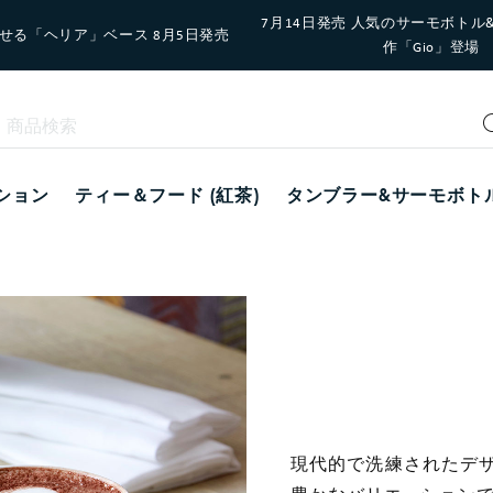
7月14日発売 人気のサーモボトル
せる「ヘリア」ベース 8月5日発売
作「Gio」登場
ション
ティー＆フード (紅茶)
タンブラー&サーモボト
現代的で洗練されたデザ