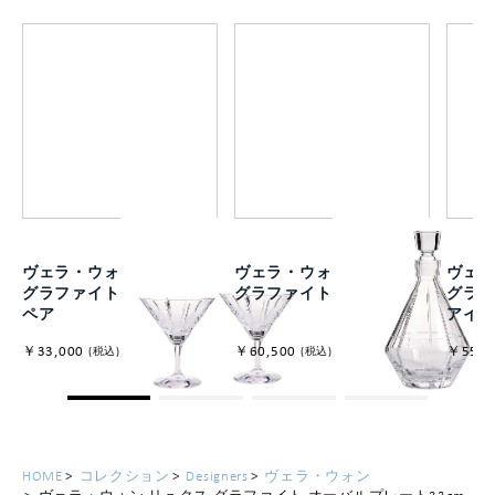
ヴェラ・ウォン リュクス
ヴェラ・ウォン リュクス
ヴェラ
グラファイト マティーニ
グラファイト デキャンタ
グラフ
ペア
アイ
￥33,000
￥60,500
￥55,0
(税込)
(税込)
HOME
コレクション
Designers
ヴェラ・ウォン