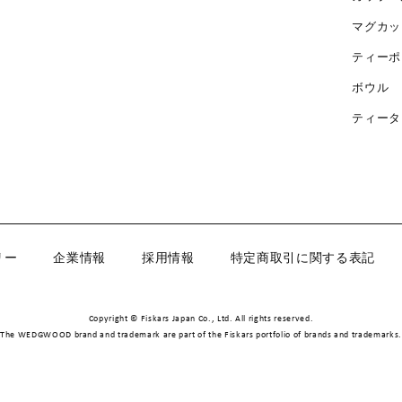
マグカッ
ティーポ
ボウル
ティータ
リー
企業情報
採用情報
特定商取引に関する表記
Copyright © Fiskars Japan Co., Ltd. All rights reserved.
The WEDGWOOD brand and trademark are part of the Fiskars portfolio of brands and trademarks.