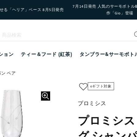
7月14日発売 人気のサーモボトル
せる「ヘリア」ベース 8月5日発売
作「Gio」登場
ション
ティー＆フード (紅茶)
タンブラー&サーモボト
パン ペア
eギフト対象
プロミシス
プロミシス 
グ シャンパ