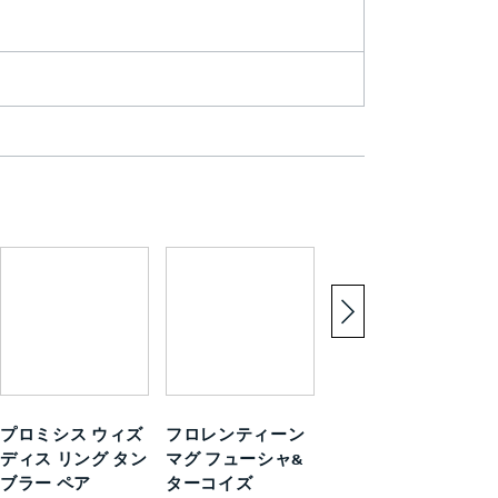
プロミシス ウィズ
フロレンティーン
ワイルド ストロベ
ディス リング タン
マグ フューシャ&
リー カジュアル ク
ブラー ペア
ターコイズ
ーププレート23cm