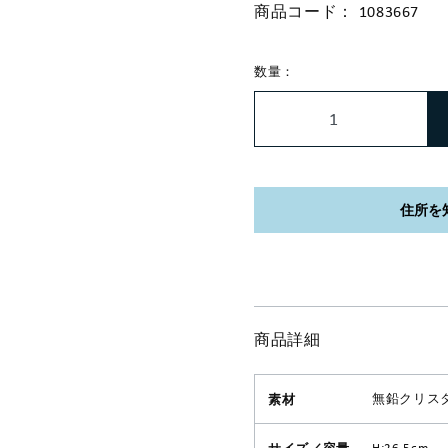
商品コード：
1083667
数量：
商品詳細
素材
無鉛クリス
サイズ／容量
H:26.5cm