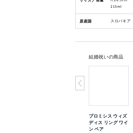
215ml
原産国
スロバキア
結婚祝いの商品
プロミシス ウィズ
ディス リング ワイ
ン ペア