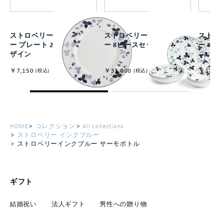
ストロベリー インクブル
ストロベリー インクブル
ストロ
ー プレート 27cm リムデ
ー 8ピースセット
ー オ
ザイン
￥7,150
￥33,000
￥11,0
(税込)
(税込)
HOME
コレクション
All collections
ストロベリー インクブルー
ストロベリーインクブルー サーモボトル
ギフト
結婚祝い
法人ギフト
男性への贈り物