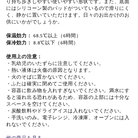
り持ち歩きしやすい使いやすい形状です。また、底面
にはシリコーン製のパッドがついているので滑りにく
く、静かに置いていただけます。日々のお出かけのお
供にいかがでしょうか。
保温効力：
68.5℃以上（6時間）
保冷効力：
8.8℃以下（6時間）
使用上の注意：
・乳幼児のいたずらに注意してください。
・熱い液体は火傷の原因となります。
・火のそばに置かないでください。
・ふたは確実に閉めてご使用ください。
・容器に飲み物を入れすぎないでください。満水にす
ると溢れ出る恐れがあるため、容器の上部には十分な
スペースを空けてください。
・炭酸飲料やドライアイスは入れないでください。
・手洗いのみ。電子レンジ、冷凍庫、オーブンには入
れないでください。
他の商品を見る