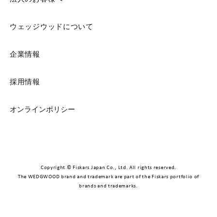
ウェッジウッドについて
企業情報
採用情報
オンラインポリシー
Copyright © Fiskars Japan Co., Ltd. All rights reserved.
The WEDGWOOD brand and trademark are part of the Fiskars portfolio of
brands and trademarks.