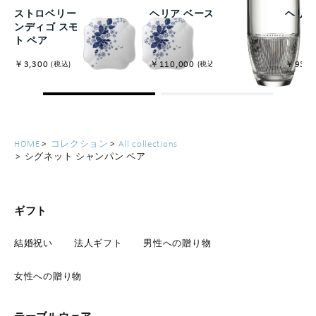
ストロベリー ブルーム イ
ヘリア ベース30cm
ヘリア
ンディゴ スモールプレー
ト ペア
￥3,300
￥110,000
￥93,5
(税込)
(税込)
HOME
コレクション
All collections
シグネット シャンパン ペア
ギフト
結婚祝い
法人ギフト
男性への贈り物
女性への贈り物