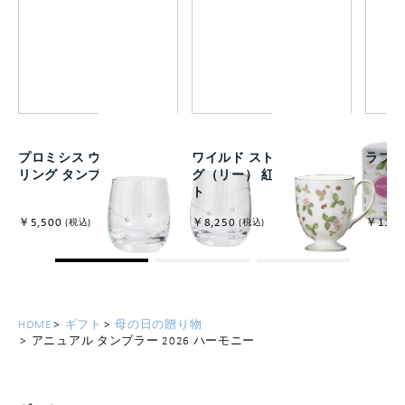
プロミシス ウィズ ディス
ワイルド ストロベリー マ
ラブ 
リング タンブラー ペア
グ（リー） 紅茶付きセッ
ト
￥5,500
￥8,250
￥11,0
(税込)
(税込)
HOME
ギフト
母の日の贈り物
アニュアル タンブラー 2026 ハーモニー