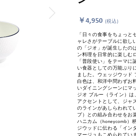
￥4,950
(税込)
「日々の食事をちょっと
ャレさがテーブルに欲しい
の「ジオ」が誕生したのは
ン料理を日常的に楽しむ
「普段使い」をテーマに
い食器としての万能ぶり
ました。ウェッジウッド 
白色は、和洋中問わずお
いダイニングシーンにマ
ジオ ブルー（ライン）は
アクセントとして、ジャ
のラインがあしらわれて
プ）との組み合わせをお
ハニカム（honeycom
ジウッドに伝わる「イン
マージュもこめられてい