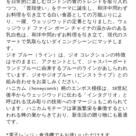
を日常的に楽しむロンドンの食のトレンドを取り入れ
つつ、「普段使い」をテーマに誕生し、和洋中問わず
お料理を引き立てる白い食器としての万能ぶりによ
り、一躍、ウェッジウッドの定番となりました。ウェ
ッジウッド ファイン ボーン チャイナの温かみのある
乳白色は、和洋中問わずお料理を引き立て、現代のス
マートで気取らないダイニングシーンにマッチしま
す。
ジオ ブルー（ライン）は、ジオ コレクションの特徴
はそのままに、アクセントとして、ジャスパーポート
ランドブルーに由来するブルーのラインがあしらわれ
ています。ジオやジオブルー（ピンストライプ）との
組み合わせをお楽しみください。
ハニカム（honeycomb）柄のエンボス模様は、18世紀
後半からウェッジウッドに伝わる「インタグリオ」と
呼ばれる沈み彫りの技術へのオマージュもこめられて
います。ハニカムモチーフは家族繁栄を象徴するとい
われる蜂の巣からきており、新生活の贈り物にも最適
です。
*電子レンジ・食洗機でもお使いいただけます。