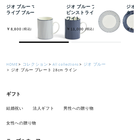
ジオ ブルー マグ ピンスト
ジオ ブルー プレート24cm
ジオ 
ライプ ブルー&ホワイト
ピンストライプブルー&ホ
タン
ワイト
￥8,800
￥11,000
￥6,60
(税込)
(税込)
HOME
コレクション
All collections
ジオ ブルー
ジオ ブルー プレート 28cm ライン
ギフト
結婚祝い
法人ギフト
男性への贈り物
女性への贈り物