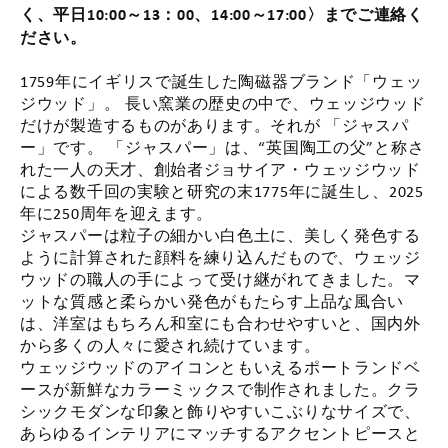
く、平日10:00～13：00、14:00～17:00〉までご連絡く
ださい。
1759年にイギリスで誕生した陶磁器ブランド「ウェッ
ジウッド」。 長い窯業の歴史の中で、ウェッジウッド
だけが製造するものがあります。それが 「ジャスパ
ー」です。 「ジャスパー」は、“英国陶工の父”と称さ
れた一人の天才、創始者ジョサイア・ウェッジウッド
による数千回の実験と研究の末1775年に誕生し、2025
年に250周年を迎えます。
ジャスパーは粒子の細かい白色土に、美しく発色する
ように計算された顔料を練り込んだもので、ウェッジ
ウッドの職人の手によって受け継がれてきました。マ
ットな質感と柔らかい発色がもたらす上品な風合い
は、洋室はもちろん和室にも合わせやすいと、国内外
から多くの人々に愛され続けています。
ウェッジウッドのアイコンともいえるポートランドベ
ースが新鮮なカラーミックスで制作されました。クラ
シックモダンな印象と飾りやすいこぶりなサイズで、
あらゆるインテリアにマッチするアクセントピースと