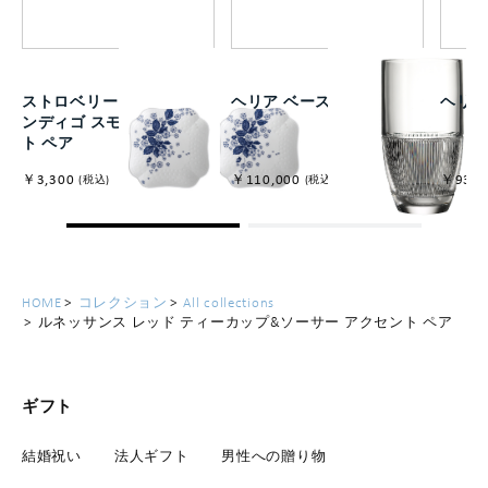
ストロベリー ブルーム イ
ヘリア ベース30cm
ヘリア
ンディゴ スモールプレー
ト ペア
￥3,300
￥110,000
￥93,5
(税込)
(税込)
HOME
コレクション
All collections
ルネッサンス レッド ティーカップ&ソーサー アクセント ペア
ギフト
結婚祝い
法人ギフト
男性への贈り物