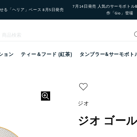
7月14日発売 人気のサーモボトル
せる「ヘリア」ベース 8月5日発売
作「Gio」登場
ション
ティー＆フード (紅茶)
タンブラー&サーモボト
ジオ
ジオ ゴール