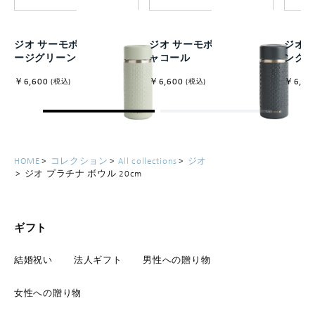
ジオ サーモボトル ミニ セ
ジオ サーモボトル ミニ チ
ジオ 
ージグリーン
ャコール
ンク
￥6,600
￥6,600
￥6,60
(税込)
(税込)
HOME
コレクション
All collections
ジオ
ジオ プラチナ ボウル 20cm
ギフト
結婚祝い
法人ギフト
男性への贈り物
女性への贈り物