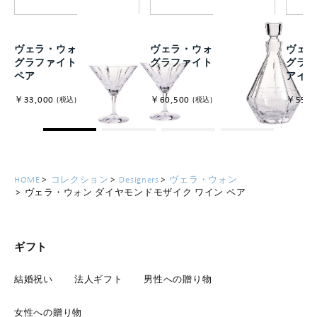
ヴェラ・ウォン リュクス
ヴェラ・ウォン リュクス
ヴェラ
グラファイト マティーニ
グラファイト デキャンタ
グラフ
ペア
アイ
￥33,000
￥60,500
￥55,0
(税込)
(税込)
HOME
コレクション
Designers
ヴェラ・ウォン
ヴェラ・ウォン ダイヤモンドモザイク ワイン ペア
ギフト
結婚祝い
法人ギフト
男性への贈り物
女性への贈り物