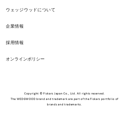
ウェッジウッドについて
企業情報
採用情報
オンラインポリシー
Copyright © Fiskars Japan Co., Ltd. All rights reserved.
The WEDGWOOD brand and trademark are part of the Fiskars portfolio of
brands and trademarks.