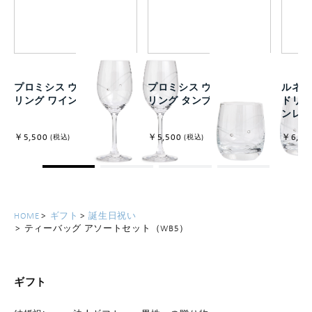
プロミシス ウィズ ディス
プロミシス ウィズ ディス
ルネッ
リング ワイン ペア
リング タンブラー ペア
ドリ
ンレ
￥5,500
￥5,500
￥6,60
(税込)
(税込)
HOME
ギフト
誕生日祝い
ティーバッグ アソートセット（WB5）
ギフト