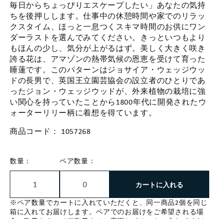
毎日からちょっぴりエスケープしたい」あなたの気持
ちを後押しします。仕事中の休憩時間や家でのリラッ
クスタイム、ほっと一息つくスキマ時間のお供にワン
ダーラストを選んでみてください。きっといつもより
もほんの少し、気分が上がるはず。美しく大きく咲き
誇る花は、アマゾンの熱帯気候の恩恵を受けて育った
睡蓮です。このパターンはジョサイア・ウェッジウッ
ドの長男で、英国王立園芸協会の設立者のひとりであ
ったジョン・ウェッジウッドが、外来植物の栽培に強
い関心を持っていたことから1800年代に開発されたウ
ォーターリリー柄に着想を得ています。
商品コード：
1057268
数量：
ペア数量：
カートに入れる
※ペア数量でカートに入れていただくと、同一商品2個を同じ
箱に入れてお届けします。ペアでのお届けをご希望される場