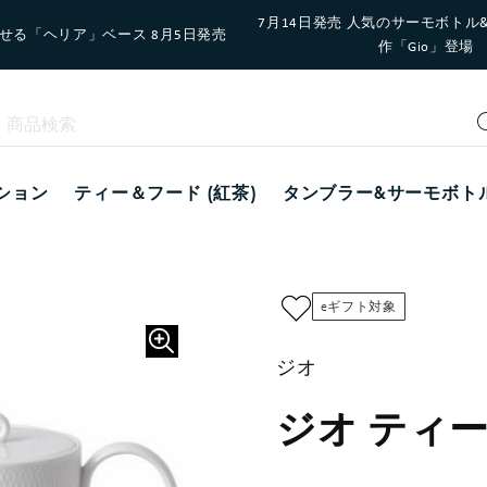
7月14日発売 人気のサーモボトル
せる「ヘリア」ベース 8月5日発売
作「Gio」登場
ション
ティー＆フード (紅茶)
タンブラー&サーモボト
eギフト対象
ジオ
ジオ ティ