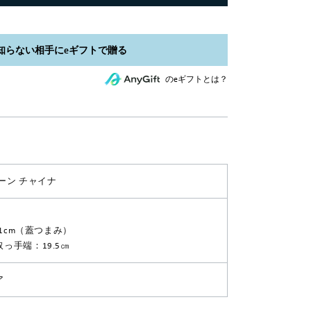
のeギフトとは？
ーン チャイナ
11cm（蓋つまみ）
っ手端：19.5㎝
ア