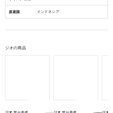
原産国
インドネシア
ジオの商品
ジオ サーモボトル ミニ セ
ジオ サーモボトル ミニ チ
ジオ 