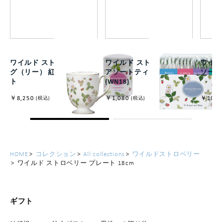
ワイルド ストロベリー マ
ワイルド ストロベリー
ワイル
グ（リー） 紅茶付きセッ
アソートティーバッグ
ソートセ
ト
(WN18)
￥8,250
￥1,080
￥10,8
(税込)
(税込)
HOME
コレクション
All collections
ワイルドストロベリー
ワイルド ストロベリー プレート 18cm
ギフト