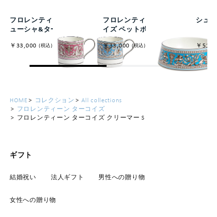
フロレンティーン マグ フ
フロレンティーン ターコ
シュガ
ューシャ&ターコイズ
イズ ペットボウル 21cm
￥33,000
￥33,000
￥51,7
(税込)
(税込)
HOME
コレクション
All collections
フロレンティーン ターコイズ
フロレンティーン ターコイズ クリーマー S
ギフト
結婚祝い
法人ギフト
男性への贈り物
女性への贈り物