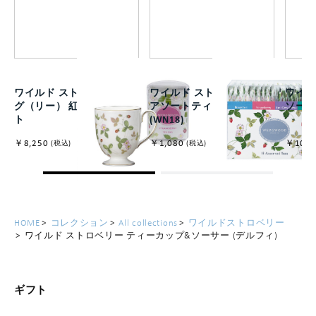
ワイルド ストロベリー マ
ワイルド ストロベリー
ワイル
グ（リー） 紅茶付きセッ
アソートティーバッグ
ソートセ
ト
(WN18)
￥8,250
￥1,080
￥10,8
(税込)
(税込)
HOME
コレクション
All collections
ワイルドストロベリー
ワイルド ストロベリー ティーカップ&ソーサー (デルフィ)
ギフト